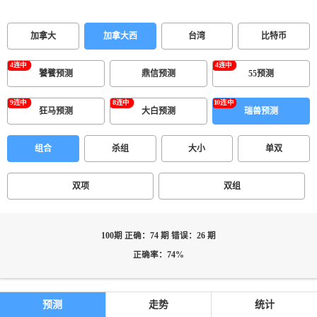
加拿大
加拿大西
台湾
比特币
饕餮预测
鼎信预测
55预测
狂马预测
大白预测
瑞兽预测
组合
杀组
大小
单双
双项
双组
100期 正确：74 期 错误：26 期
正确率：74%
预测
走势
统计