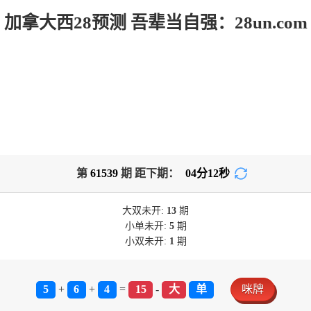
加拿大西28预测 吾辈当自强：28un.com
第
61539
期 距下期：
04
分
12
秒
大双
未开:
13
期
小单
未开:
5
期
小双
未开:
1
期
5
+
6
+
4
=
15
-
大
单
咪牌