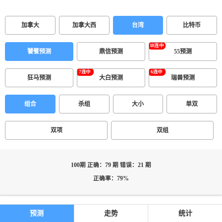
加拿大
加拿大西
台湾
比特币
饕餮预测
鼎信预测
55预测
狂马预测
大白预测
瑞兽预测
组合
杀组
大小
单双
双项
双组
100期 正确：79 期 错误：21 期
正确率：79%
预测
走势
统计